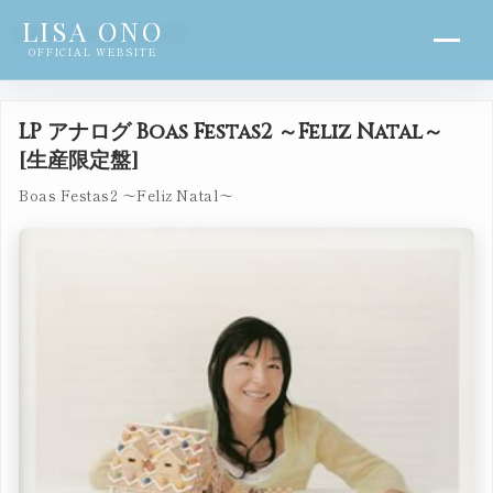
LISA ONO
DISCOGRAPHY
OFFICIAL WEBSITE
LP アナログ Boas Festas2 ～Feliz Natal～
[生産限定盤]
Boas Festas2 ～Feliz Natal～