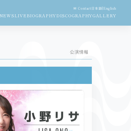
✉ Contact
日本語
|
English
NEWS
LIVE
BIOGRAPHY
DISCOGRAPHY
GALLERY
公演情報