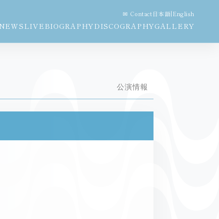
✉ Contact
日本語
|
English
NEWS
LIVE
BIOGRAPHY
DISCOGRAPHY
GALLERY
公演情報