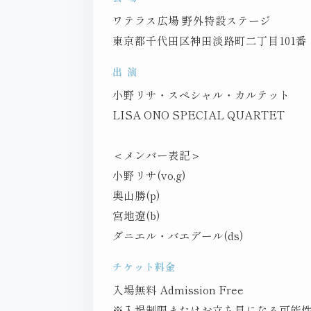
ワテラス広場 野外特設ステージ
東京都千代田区神田淡路町二丁目101番
出 演
小野リサ・スペシャル・カルテット
LISA ONO SPECIAL QUARTET
＜メンバー表記＞
小野リサ(vo,g)
奥山勝(p)
宮地遼(b)
ダニエル・バエデール(ds)
チケット料金
入場無料 Admission Free
※入場制限またはお立ち見になる可能