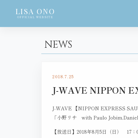
LISA ONO
OFFICIAL WEBSITE
NEWS
2018.7.25
J-WAVE NIPPON
J-WAVE 【NIPPON EXPRESS SA
「小野リサ with Paulo Jobim,Dan
【放送日】2018年8月5日（日） 17：0