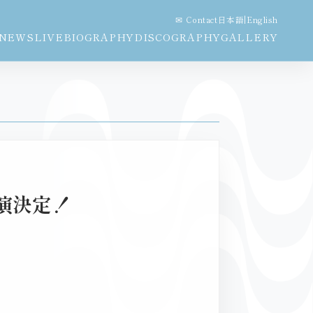
✉ Contact
日本語
|
English
NEWS
LIVE
BIOGRAPHY
DISCOGRAPHY
GALLERY
…出演決定！