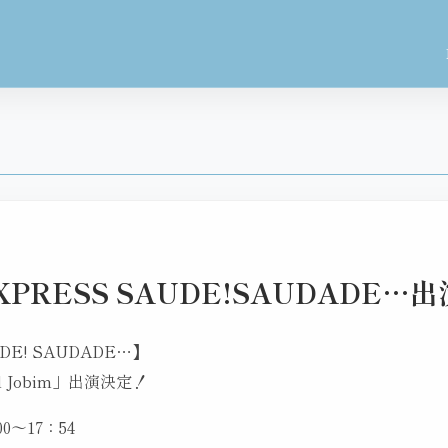
 EXPRESS SAUDE!SAUDADE
UDE! SAUDADE…】
iel Jobim」出演決定！
0〜17：54