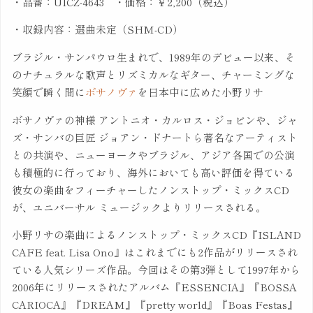
・品番：UICZ-4643 ・価格：￥2,200（税込）
・収録内容：選曲未定（SHM-CD）
ブラジル・サンパウロ生まれで、1989年のデビュー以来、そ
のナチュラルな歌声とリズミカルなギター、チャーミングな
笑顔で瞬く間に
ボサノヴァ
を日本中に広めた小野リサ
ボサノヴァの神様 アントニオ・カルロス・ジョビンや、ジャ
ズ・サンバの巨匠 ジョアン・ドナートら著名なアーティスト
との共演や、ニューヨークやブラジル、アジア各国での公演
も積極的に行っており、海外においても高い評価を得ている
彼女の楽曲をフィーチャーしたノンストップ・ミックスCD
が、ユニバーサル ミュージックよりリリースされる。
小野リサの楽曲によるノンストップ・ミックスCD『ISLAND
CAFE feat. Lisa Ono』はこれまでにも2作品がリリースされ
ている人気シリーズ作品。今回はその第3弾として1997年から
2006年にリリースされたアルバム『ESSENCIA』『BOSSA
CARIOCA』『DREAM』『pretty world』『Boas Festas』