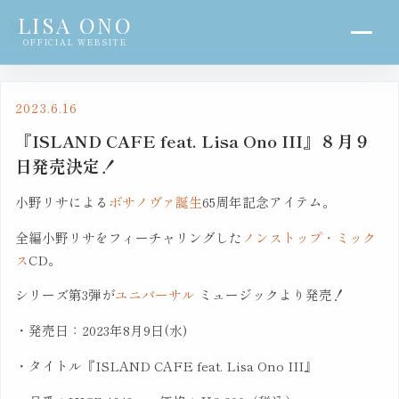
LISA ONO
NEWS
OFFICIAL WEBSITE
2023.6.16
『ISLAND CAFE feat. Lisa Ono III』８月９
日発売決定！
小野リサによる
ボサノヴァ誕生
65周年記念アイテム。
全編小野リサをフィーチャリングした
ノンストップ・ミック
ス
CD。
シリーズ第3弾が
ユニバーサル
ミュージックより発売！
・発売日：2023年8月9日(水)
・タイトル『ISLAND CAFE feat. Lisa Ono III』