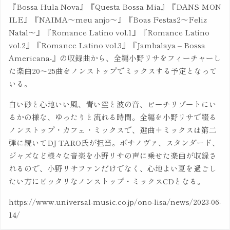
『Bossa Hula Nova』『Questa Bossa Mia』『DANS MON
ILE』『NAIMA～meu anjo～』『Boas Festas2～Feliz
Natal～』『Romance Latino vol.1』『Romance Latino
vol.2』『Romance Latino vol.3』『Jambalaya – Bossa
Americana-』の収録曲から、全編小野リサをフィーチャーし
た楽曲20～25曲をノンストップでミックスする予定となって
いる。
白い砂と心地いい風、青い空と波の音、ビーチリゾートにい
るかの様な、ゆったりと流れる時間。全編を小野リサで綴る
ノンストップ・カフェ・ミックスで、選曲＋ミックスは第二
弾に続いてDJ TARO氏が担当。ボサノヴァ、スタンダード、
ジャズなど様々な音楽を小野リサの声に乗せた楽曲が収録さ
れるので、小野リサファンだけでなく、心地よい夏を過ごし
たい方にピッタリなノンストップ・ミックスCDとなる。
https://www.universal-music.co.jp/ono-lisa/news/2023-06-
14/