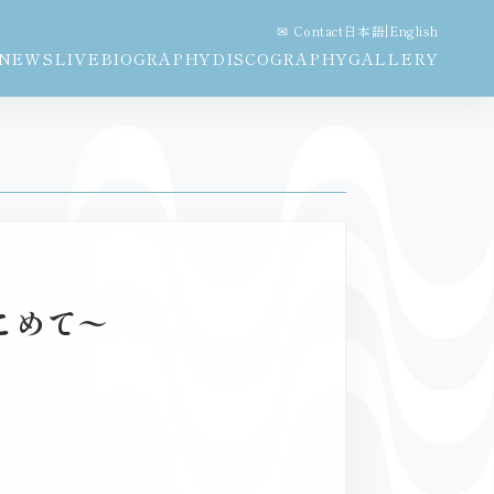
✉ Contact
日本語
|
English
NEWS
LIVE
BIOGRAPHY
DISCOGRAPHY
GALLERY
をこめて〜