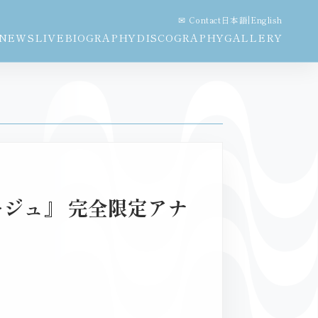
✉ Contact
日本語
|
English
NEWS
LIVE
BIOGRAPHY
DISCOGRAPHY
GALLERY
ージュ』 完全限定アナ