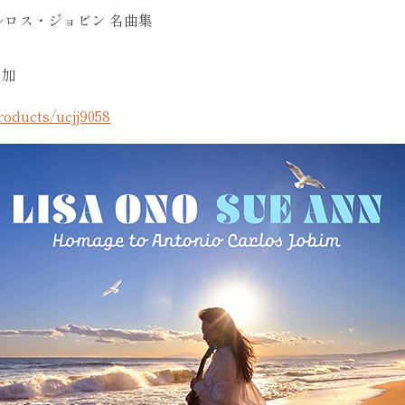
ルロス・ジョビン 名曲集
参加
products/ucjj9058