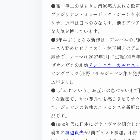
●唯一無二の温もりと清涼感あふれる歌
ブラジリアン・ミュージック・シーンを
リサ。近年は日本のみならず、他のアジ
な人気を博しています。
●6年半ぶりとなる新作は、アルバムの共
ースも務めたピアニスト・林正樹とのデ
録音で、テーマは2027年1月に生誕100周
ボサノヴァの創始
アントニオ・カルロス
ソングブック(小野リサがジョビン集を発
19年ぶり)。
●“デュオ”という、お互いの息づかいま
うな親密で、かつ即興性も感じさせるサ
て、ジョビンの名曲のエッセンスを新鮮
品です。
●1960年代に日本にボサノヴァを紹介し
奏者の
渡辺貞夫
が3曲でゲスト参加。小野