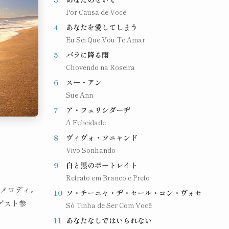
Por Causa de Você
4
あなたを愛してしまう
Eu Sei Que Vou Te Amar
5
バラに降る雨
Chovendo na Roseira
6
スー・アン
Sue Ann
7
ア・フェリシダーヂ
A Felicidade
8
ヴィヴォ・ソニャンド
Vivo Sonhando
9
白と黒のポートレイト
Retrato em Branco e Preto
のメロディ。
10
ソ・チーニャ・ヂ・セール・コン・ヴォセ
ゲスト参
Só Tinha de Ser Com Você
11
あなたなしではいられない