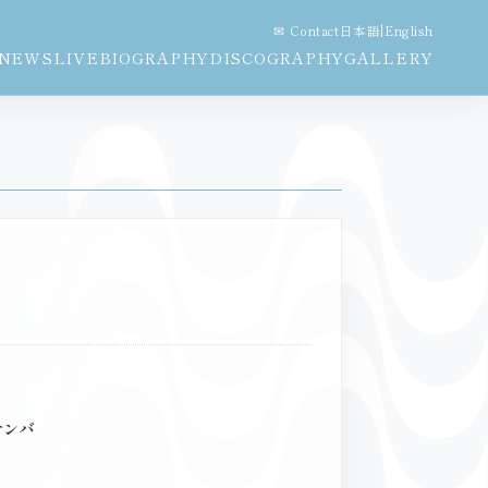
✉ Contact
日本語
|
English
NEWS
LIVE
BIOGRAPHY
DISCOGRAPHY
GALLERY
サンバ