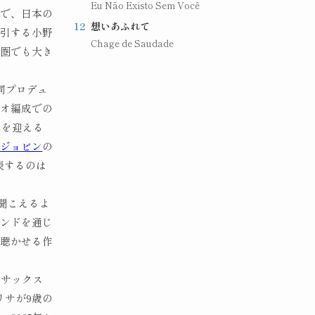
Eu Não Existo Sem Você
声で、日本の
12
想いあふれて
牽引する小野
Chage de Saudade
ア圏でも大き
同プロデュ
ュオ編成での
年を迎える
・ジョビン
の
表するのは
で聞こえるよ
ウンドを通じ
に聴かせる作
たサックス
リサが9歳の