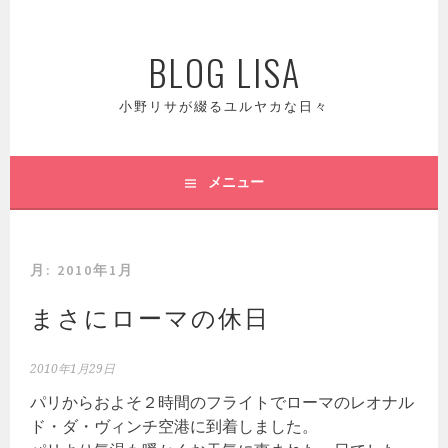
コ
ン
BLOG LISA
テ
ン
ツ
小野リサが綴るユルヤカな日々
へ
ス
キ
メニュー
ッ
プ
月:
2010年1月
まさにローマの休日
2010年1月29日
パリからおよそ２時間のフライトでローマのレオナル
ド・ダ・ヴィンチ空港に到着しました。